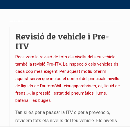
Revisió de vehicle i Pre-
ITV
Necesarias
Cookies
Realitzem la revisió de tots els nivells del seu vehicle i
técnicas
(esenciales)
també la revisió Pre-ITV. La inspecció dels vehicles és
Son necesarias
cada cop més exigent. Per aquest motiu oferim
para la
navegación y el
aquest servei que inclou el control del principals nivells
buen
funcionamiento
de líquids de l'automòbil -eixugaparabrises, oli, líquid de
de nuestra
frens...-, la pressió i estat del pneumàtics, llums,
página web,
controlar el
bateria i les bugies.
tráfico y la
comunicación
de datos,
Tan si és per a passar la ITV o per a prevenció,
identificar la
sesión,
revisem tots els nivells del teu vehicle. Els nivells
garantizar la
dels líquids, la pressió i l’estat dels pneumàtics,
seguridad de