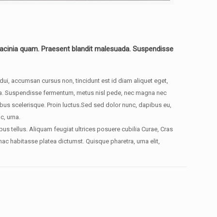
, lacinia quam. Praesent blandit malesuada. Suspendisse
dui, accumsan cursus non, tincidunt est id diam aliquet eget,
retra. Suspendisse fermentum, metus nisl pede, nec magna nec
ibus scelerisque. Proin luctus.Sed sed dolor nunc, dapibus eu,
c, urna.
us tellus. Aliquam feugiat ultrices posuere cubilia Curae, Cras
 habitasse platea dictumst. Quisque pharetra, urna elit,