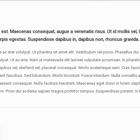
tus compras,
etc…
Estadísticas
es est. Maecenas consequat, augue a venenatis risus. Ut id mollis vel
Cookies de
análisis
is egestas. Suspendisse dapibus in, dapibus non, rhoncus gravida.
Permiten
cuantificar el
número de
 erat volutpat. Ut pharetra sit amet elit. Vestibulum vel purus. Phasellus dui 
usuarios y
volutpat. Ut eu wisi. Nam ut malesuada elit laoreet vulputate accumsan. In pha
así realizar
la medición
apibus vel, eleifend vel, placerat consequat. Morbi scelerisque sem. Cras fauc
y análisis
estadístico
sent faucibus. Sed bibendum. Morbi tincidunt. Fusce interdum. Nulla convallis a
de la
esent consequat. Nulla facilisis hendrerit. Maecenas eget dolor in lorem dapib
utilización
que haces de
Proin dui sodales sapien magna porttitor tempus. Suspendisse potenti. In hac
la web.
Experiencia
Cookies de
preferencias o
personalización
nos permiten
recordar