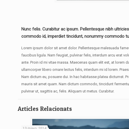
Nunc felis. Curabitur ac ipsum. Pellentesque nibh ultrici
commodo id, imperdiet tincidunt, nonummy commodo turp
Lorem ipsum dolor sit amet dolor. Pellentesque malesuada fames ac
faucibus ligula. Nam feugiat, pulvinar felis, interdum arcu erat 
ante. Proin id mi vitae massa. Maecenas quam elit est, at lorem d
ullamcorper libero ornare lectus felis, interdum mi id lorem. Prae
Nam dictum eu, posuere dui. In hac habitasse platea dictumst. Pra
mauris sit amet quam. Nam dictum commodo, tincidunt fermentum. 
pulvinar ut, sagittis ac, felis. Aliquam ut metus. Curabitur.
Articles Relacionats
13 mayo, 2014