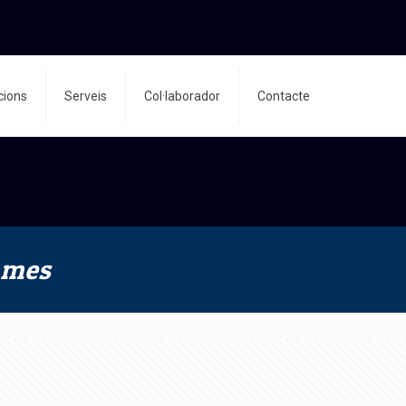
acions
Serveis
Col·laborador
Contacte
ames