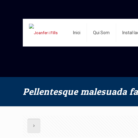
Inici
Qui Som
Instal·l
Pellentesque malesuada f