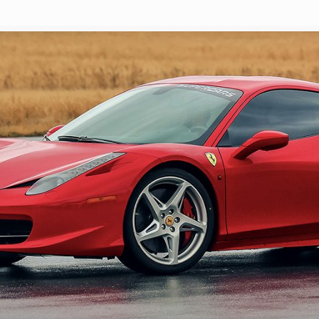
Necesarias
Cookies
técnicas
(esenciales)
Son necesarias
para la
navegación y el
buen
funcionamiento
de nuestra
página web,
controlar el
tráfico y la
comunicación
de datos,
identificar la
sesión,
garantizar la
seguridad de