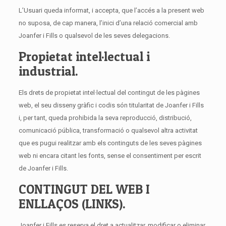
información
para accedas al
L’Usuari queda informat, i accepta, que l’accés a la present web
servicio con
no suposa, de cap manera, l’inici d’una relació comercial amb
determinadas
características
Joanfer i Fills o qualsevol de les seves delegacions.
que pueden
diferenciar tu
Propietat intel·lectual i
experiencia de
la de otros
industrial.
usuarios, como,
por ejemplo, el
idioma, el
Els drets de propietat intel·lectual del contingut de les pàgines
número de
resultados a
web, el seu disseny gràfic i codis són titularitat de Joanfer i Fills
mostrar, el
aspecto o
i, per tant, queda prohibida la seva reproducció, distribució,
contenido del
comunicació pública, transformació o qualsevol altra activitat
servicio en
función del tipo
que es pugui realitzar amb els continguts de les seves pàgines
de navegador,
etc..
web ni encara citant les fonts, sense el consentiment per escrit
de Joanfer i Fills.
CONTINGUT DEL WEB I
Marketing
Publicitarias
ENLLAÇOS (LINKS).
comportamentales
Nos permiten
analizar tus
hábitos de
Joanfer i Fills es reserva el dret a actualitzar, modificar o eliminar