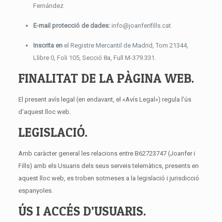
tus compras,
Fernández
etc…
E-mail protecció de dades:
info@joanferifills.cat
Estadísticas
Inscrita en
el Registre Mercantil de Madrid, Tom 21344,
Cookies de
Llibre 0, Foli 105, Secció 8a, Full M-379.331.
análisis
Permiten
cuantificar el
FINALITAT DE LA PÀGINA WEB.
número de
usuarios y
así realizar
El present avís legal (en endavant, el «Avís Legal») regula l’ús
la medición
y análisis
d’aquest lloc web.
estadístico
de la
LEGISLACIÓ.
utilización
que haces de
la web.
Amb caràcter general les relacions entre B62723747 (Joanfer i
Fills) amb els Usuaris dels seus serveis telemàtics, presents en
aquest lloc web, es troben sotmeses a la legislació i jurisdicció
Experiencia
Cookies de
espanyoles.
preferencias o
personalización
ÚS I ACCÉS D’USUARIS.
nos permiten
recordar