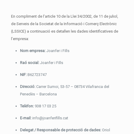
En compliment de l’article 10 de la Llei 34/2002, de 11 de juliol,
de Serveis de la Societat de la Informació i Comerç Electrònic
(LSSICE) a continuació es detallen les dades identificatives de
l’empresa:
Nom empresa:
Joanfer i Fills
Necesarias
Cookies
técnicas
Raó social:
Joanfer i Fills
(esenciales)
Son necesarias
para la
NIF:
B62723747
navegación y el
buen
Direcció:
Carrer Sumoi, 53-57 – 08734 Vilafranca del
funcionamiento
de nuestra
Penedès – Barcelona
página web,
controlar el
tráfico y la
Telèfon:
938 17 03 25
comunicación
de datos,
E-mail:
info@joanferifills.cat
identificar la
sesión,
garantizar la
Delegat / Responsable de protecció de dades:
Oriol
seguridad de