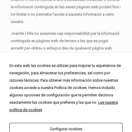
navegación en
la informació continguda en les seves pàgines web podent fins i
Internet para que
podamos
tot limitar o no permetre l’accés a aquesta informació a certs
mostrarte
publicidad
usuaris.
relacionada con tu
perfil de
Joanfer i Fills no assumeix cap responsabilitat per la informació
navegación.
continguda en pàgines web de tercers a les que es pugui
accedir per «links» o enllaços des de qualsevol pàgina web
propietat de Joanfer i Fills. La presència de «links» o enllaços a
les pàgines web de Joanfer i Fills té finalitat merament
En esta web las cookies se utilizan para mejorar tu experiencia de
informativa i en cap cas suposa suggeriment, invitació o
navegación, para almacenar tus preferencias, así como por
recomanació sobre els mateixos.
razones técnicas. Para obtener más información sobre nuestras
cookies accede a nuestra Política de cookies. Hemos incluido
algunas opciones de configuración que te permiten decirnos
Avís legal
|
Política de cookies
|
Protecció de dades
exactamente las cookies que prefieres y las que no.
Lee nuestra
política de cookies
Configurar cookies